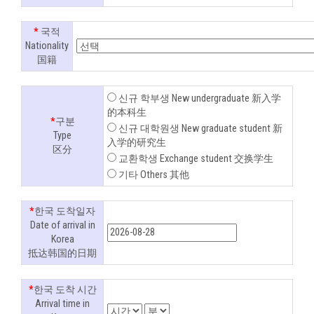
*
국적
Nationality
国籍
신규 학부생 New undergraduate 新入学
的本科生
*
구분
신규 대학원생 New graduate student 新
Type
入学的研究生
区分
교환학생 Exchange student 交换学生
기타 Others 其他
*
한국 도착일자
Date of arrival in
Korea
抵达韩国的日期
*
한국 도착 시간
Arrival time in