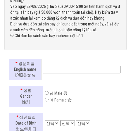
ứ Năm)}
Vào ngày 28/08/2026 (Thứ Sáu) 09:00-15:00 Sẽ tiến hành dịch vụ đ
ón tại sân bay (giá 50.000 won, thanh toán tại chỗ). Hãy kiểm tra v
à xác nhận lại xem có đăng ký dịch vụ đưa đón hay không.
Dịch vụ đưa đón tại sân bay chỉ cung cấp trong một ngày, và sẽ đư
a sinh viên đến cổng trường học hoặc cổng ký túc xá.
※ Chỉ đón tại sảnh sân bay incheon cột số 1.
*
영문이름
English name
护照英文名
*
성별
남 Male 男
Gender
여 Female 女
性别
*
생년월일
Date of Birth
出生年月日