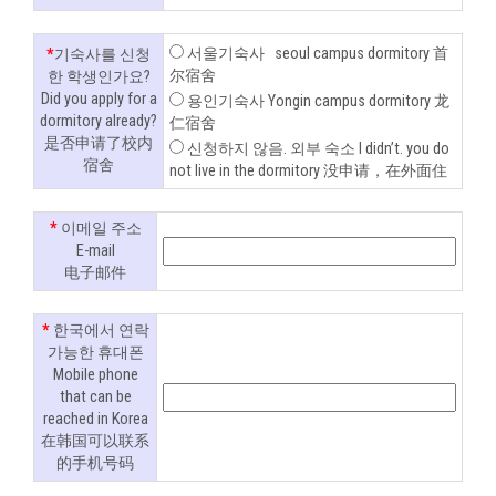
서울기숙사 seoul campus dormitory 首
*
기숙사를 신청
尔宿舍
한 학생인가요?
Did you apply for a
용인기숙사 Yongin campus dormitory 龙
dormitory already?
仁宿舍
是否申请了校内
신청하지 않음. 외부 숙소 I didn’t. you do
宿舍
not live in the dormitory 没申请，在外面住
*
이메일 주소
E-mail
电子邮件
*
한국에서 연락
가능한 휴대폰
Mobile phone
that can be
reached in Korea
在韩国可以联系
的手机号码