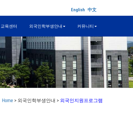
English
中文
어교육센터
외국인학부생안내
커뮤니티
Home
> 외국인학부생안내 >
외국인지원프로그램