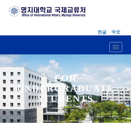
한글
中文
Toggle n
FOR
UNDERGRADUATE
STUDENTS