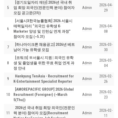
[경기도일자리 재단] 2026년 국내 취
2026-04-
5
업 희망 외국인(전문인력 분야) 참여자
Admin
29
모집 공고문(2차)
[서울시X한국능률협회] 2026 서울시
매력일자리 “외국인 유학생 K-
2026-04-
6
Admin
Marketer 양성 및 인턴십 연계 과정”
08
참여자 모집 (~5.31)
[하나마이크론 채용공고] 2026년 베트
2026-03-
7
Admin
남어 가능 유학생 모집
30
[코워크] ※서울시 지원 | 외국인 유학
2026-03-
8
생 및 졸업생을 위한 무료 취업 연계 과
Admin
04
정 안내
Hankyung TenAsia - Recruitment for
2026-02-
9
Admin
K-Entertainment Specialist Reporter
26
[AMOREPACIFIC GROUP] 2026 Global
2026-02-
10
Recruitment (Foreigner) (~March
Admin
23
5(Thu))
2026년 국내 취업 희망 외국인(전문인
2026-02-
11
력 분야) 참여자 모집(Recruitment
Admin
11