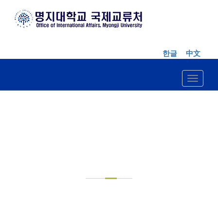
한글
中文
Toggle n
FOR
UNDERGRADUATE
STUDENTS