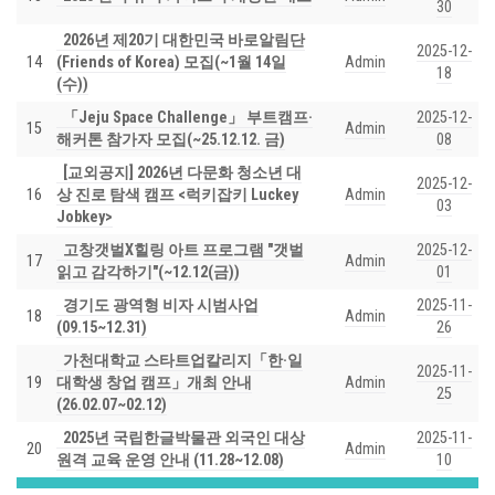
30
2026년 제20기 대한민국 바로알림단
2025-12-
14
(Friends of Korea) 모집(~1월 14일
Admin
18
(수))
「Jeju Space Challenge」 부트캠프·
2025-12-
15
Admin
해커톤 참가자 모집(~25.12.12. 금)
08
[교외공지] 2026년 다문화 청소년 대
2025-12-
16
상 진로 탐색 캠프 <럭키잡키 Luckey
Admin
03
Jobkey>
고창갯벌X힐링 아트 프로그램 "갯벌
2025-12-
17
Admin
읽고 감각하기"(~12.12(금))
01
경기도 광역형 비자 시범사업
2025-11-
18
Admin
(09.15~12.31)
26
가천대학교 스타트업칼리지「한·일
2025-11-
19
대학생 창업 캠프」개최 안내
Admin
25
(26.02.07~02.12)
2025년 국립한글박물관 외국인 대상
2025-11-
20
Admin
원격 교육 운영 안내 (11.28~12.08)
10