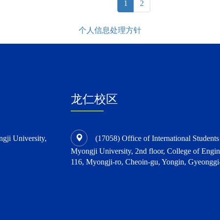
(current)
1
2
个人信息处理方针
龙仁校区
ngji University,
(17058) Office of International Student
Myongji University, 2nd floor, College of Engin
116, Myongji-ro, Cheoin-gu, Yongin, Gyeonggi