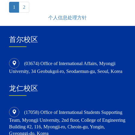
(current)
1
2
个人信息处理方针
首尔校区
(03674) Office of International Affairs, Myongji
University, 34 Geobukgol-ro, Seodaemun-gu, Seoul, Korea
龙仁校区
(17058) Office of International Students Supporting
Team, Myongji University, 2nd floor, College of Engineering
Building #2, 116, Myongji-ro, Cheoin-gu, Yongin,
Gyeonggi-do, Korea