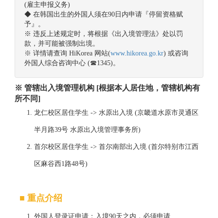
(雇主申报义务)
◆ 在韩国出生的外国人须在90日内申请『停留资格赋
予』。
※ 违反上述规定时，将根据《出入境管理法》处以罚
款，并可能被强制出境。
※ 详情请查询 HiKorea 网站(
www.hikorea.go.kr
) 或咨询
外国人综合咨询中心 (☎1345)。
※ 管辖出入境管理机构 [根据本人居住地，管辖机构有
所不同]
龙仁校区居住学生 -> 水原出入境 (京畿道水原市灵通区
半月路39号 水原出入境管理事务所)
首尔校区居住学生 -> 首尔南部出入境 (首尔特别市江西
区麻谷西1路48号)
■ 重点介绍
外国人登录证申请：入境90天之内，必须申请