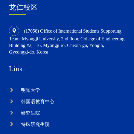
龙仁校区
(17058) Office of International Students Supporting
Team, Myongji University, 2nd floor, College of Engineering
Building #2, 116, Myongji-ro, Cheoin-gu, Yongin,
Gyeonggi-do, Korea
Link
明知大学
韩国语教育中心
研究生院
特殊研究生院