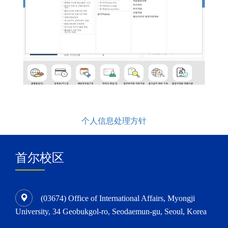
个人信息处理方针
首尔校区
(03674) Office of International Affairs, Myongji
University, 34 Geobukgol-ro, Seodaemun-gu, Seoul, Korea